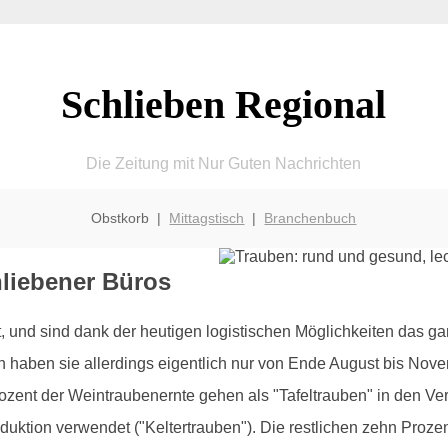
Schlieben Regional
Die Zeitung mit Nur Guten Nachrichten
Obstkorb |
Mittagstisch
|
Branchenbuch
hliebener Büros
nd sind dank der heutigen logistischen Möglichkeiten das gan
on haben sie allerdings eigentlich nur von Ende August bis Nov
ent der Weintraubenernte gehen als "Tafeltrauben" in den Ve
oduktion verwendet ("Keltertrauben"). Die restlichen zehn Proz