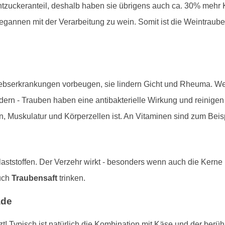
zuckeranteil, deshalb haben sie übrigens auch ca. 30% mehr K
annen mit der Verarbeitung zu wein. Somit ist die Weintraube 
rebserkrankungen vorbeugen, sie lindern Gicht und Rheuma. Weit
dern - Trauben haben eine antibakterielle Wirkung und reinige
n, Muskulatur und Körperzellen ist. An Vitaminen sind zum Beis
aststoffen. Der Verzehr wirkt - besonders wenn auch die Kerne
uch
Traubensaft
trinken.
ade
! Typisch ist natürlich die Kombination mit Käse und der berü