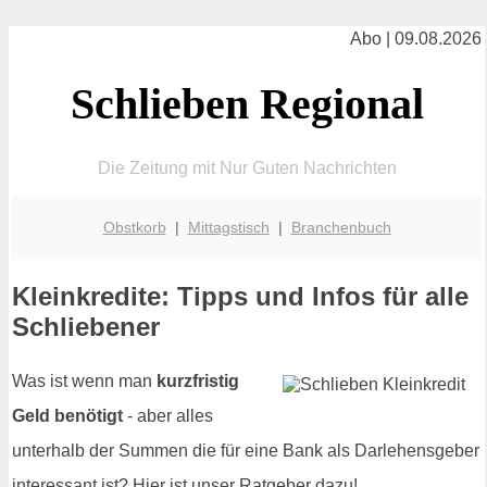
Abo | 09.08.2026
Schlieben Regional
Die Zeitung mit Nur Guten Nachrichten
Obstkorb
|
Mittagstisch
|
Branchenbuch
Kleinkredite: Tipps und Infos für alle
Schliebener
Was ist wenn man
kurzfristig
Geld benötigt
- aber alles
unterhalb der Summen die für eine Bank als Darlehensgeber
interessant ist? Hier ist unser Ratgeber dazu!